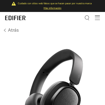
Cuidado con sitios web falsos que se hacen pasar por nuestra marca
Más información
Atrás