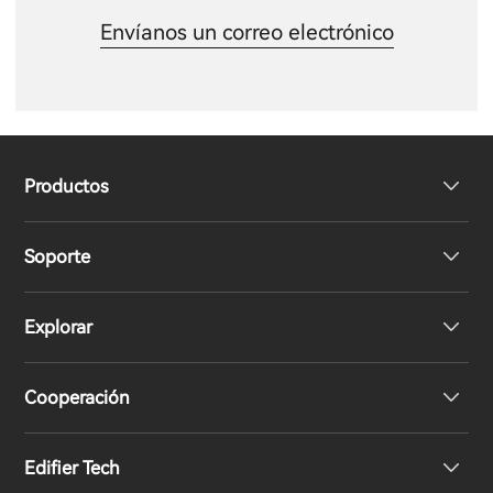
Envíanos un correo electrónico
Productos
Soporte
Auriculares
Explorar
Altavoces
Soporte del producto
Cooperación
Declaración de conformidad de la UE
Nuestra historia
Edifier Tech
Contáctenos
Sala de prensa
Distribuidores regionales