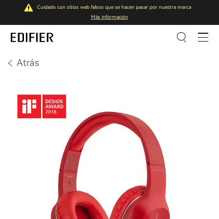
Cuidado con sitios web falsos que se hacen pasar por nuestra marca
Más información
Atrás