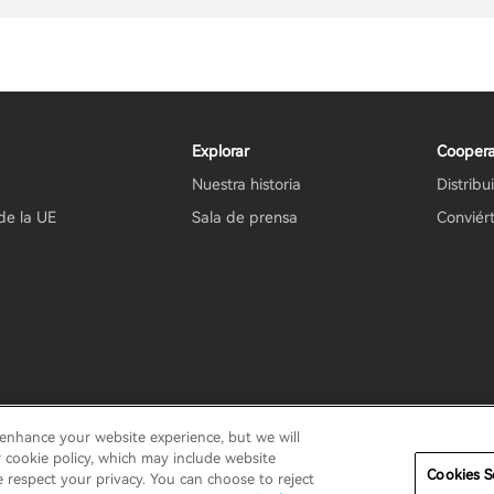
Explorar
Coopera
Nuestra historia
Distribu
de la UE
Sala de prensa
Conviért
 enhance your website experience, but we will
antía
Términos de uso
No vender mi información
Seguridad
r cookie policy, which may include website
Cookies S
e respect your privacy. You can choose to reject