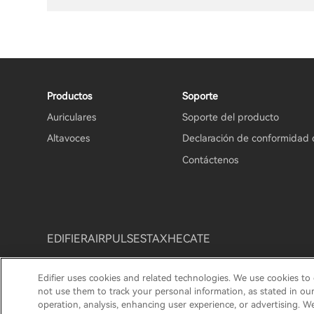
Productos
Soporte
Auriculares
Soporte del producto
Altavoces
Declaración de conformidad 
Contáctenos
EDIFIER
AIRPULSE
STAX
HECATE
Edifier uses cookies and related technologies. We use cookies to
Aviso de privacidad
Aviso de cookies
Política de gar
not use them to track your personal information, as stated in ou
operation, analysis, enhancing user experience, or advertising. W