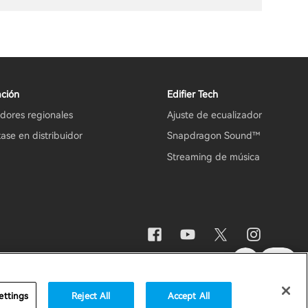
ción
Edifier Tech
idores regionales
Ajuste de ecualizador
ase en distribuidor
Snapdragon Sound™
Streaming de música
Aviso importante
España / Español
ettings
Reject All
Accept All