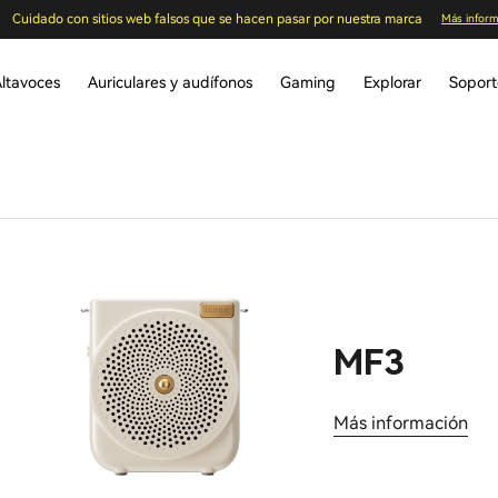
Cuidado con sitios web falsos que se hacen pasar por nuestra marca
Más inform
ltavoces
Auriculares y audífonos
Gaming
Explorar
Sopor
MF3
Más información