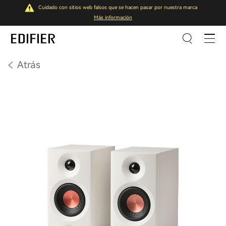
Cuidado con sitios web falsos que se hacen pasar por nuestra marca
Más información
Atrás