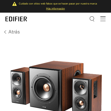
Cuidado con sitios web falsos que se hacen pasar por nuestra marca
Más información
Atrás