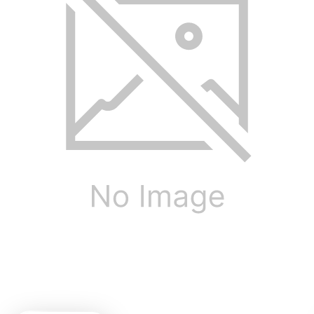
MR5
3-weg actieve monitor speakers