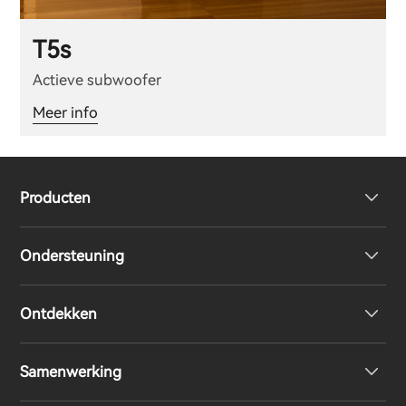
T5s
Actieve subwoofer
Meer info
Producten
Ondersteuning
Volledig draadloze oordopjes
Ontdekken
Over-Ear & On-Ear hoofdtelefoon
Product ondersteuning
Samenwerking
Boekenplank luidsprekers
EU-conformiteitsverklaring
Ontwerpprijs