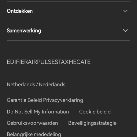
Ontdekken
Over-Ear & On-Ear hoofdtelefoon
Product ondersteuning
Samenwerking
Boekenplank luidsprekers
EU-conformiteitsverklaring
Ontwerpprijs
Draadloze luidsprekers
Neem contact met ons op
Sociale verantwoordelijkheden
Regionale distributeurs
EDIFIER
AIRPULSE
STAX
HECATE
Ons verhaal
Word distributeur
Netherlands / Nederlands
Pers
Garantie Beleid
Privacyverklaring
Do Not Sell My Information
Cookie beleid
Blogs
Gebruiksvoorwaarden
Beveiligingsstrategie
Belangrijke mededeling