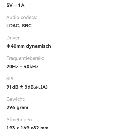
5V ⎓ 1A
Audio codecs:
LDAC, SBC
Driver:
Ф40mm dynamisch
Frequentiebereik:
20Hz - 40kHz
SPL:
91dB ± 3dB
(A)
SPL
Gewicht:
296 gram
Afmetingen:
193 x 169 x82 mm