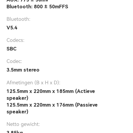
Bluetooth: 800 ± 50mFFS
Bluetooth:
V5.4
Codecs:
SBC
Codec:
3.5mm stereo
Afmetingen (B x H x D):
125.5mm x 220mm x 185mm (Actieve
speaker)
125.5mm x 220mm x 176mm (Passieve
speaker)
Netto gewicht:
3.85kg