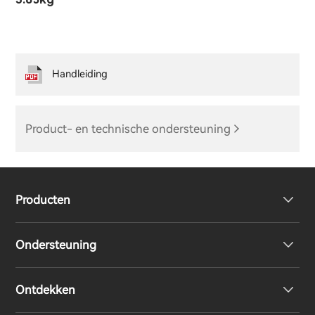
Handleiding
Product- en technische ondersteuning
Producten
Ondersteuning
Volledig draadloze oordopjes
Ontdekken
Over-Ear & On-Ear hoofdtelefoon
Product ondersteuning