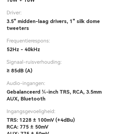
Driver:
3.5" midden-laag drivers, 1" silk dome
tweeters
Frequentierespons:
52Hz - 40kHz
Signaal-ruisverhouding:
≥ 85dB (A)
Audio-ingangen:
Gebalanceerd ¼-inch TRS, RCA, 3.5mm
AUX, Bluetooth
Ingangsgevoeligheid:
TRS: 1228 ± 100mV (+4dBu)
RCA: 775 ± 50mV
AUX: 775 ± 50mV