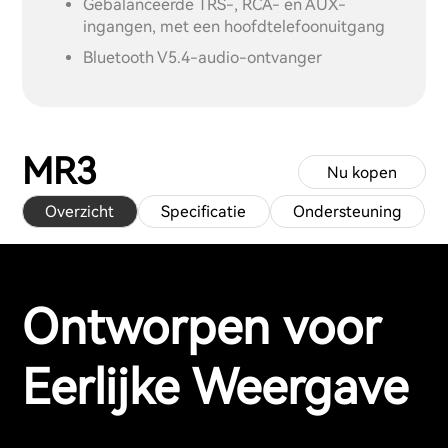
Gebalanceerde TRS-, RCA- en AUX-
ingangen, met een hoofdtelefoonuitgang
Bluetooth V5.4-audio-ontvanger
MR3
Nu kopen
Overzicht
Specificatie
Ondersteuning
Ontworpen voor
Eerlijke Weergave