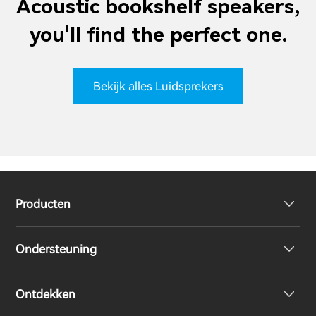
Acoustic bookshelf speakers,
you'll find the perfect one.
Bekijk alles Luidsprekers
Producten
Ondersteuning
Volledig draadloze oordopjes
Ontdekken
Over-Ear & On-Ear hoofdtelefoon
Product ondersteuning