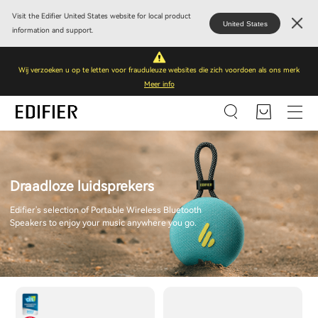
Visit the Edifier United States website for local product
United States
information and support.
Wij verzoeken u op te letten voor frauduleuze websites die zich voordoen als ons merk
Meer info
Draadloze luidsprekers
Edifier's selection of Portable Wireless Bluetooth
Speakers to enjoy your music anywhere you go.