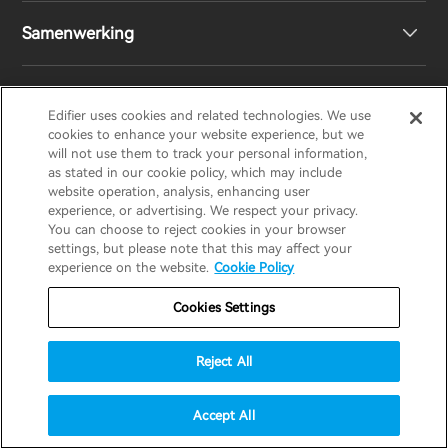
Samenwerking
Boekenplank luidsprekers
EU-conformiteitsverklaring
Ontwerpprijs
Draadloze luidsprekers
Neem contact met ons op
Sociale verantwoordelijkheden
Regionale distributeurs
Edifier uses cookies and related technologies. We use
EDIFIER
AIRPULSE
STAX
HECATE
cookies to enhance your website experience, but we
will not use them to track your personal information,
as stated in our cookie policy, which may include
Ons verhaal
Word distributeur
website operation, analysis, enhancing user
Netherlands / Nederlands
experience, or advertising. We respect your privacy.
You can choose to reject cookies in your browser
Pers
settings, but please note that this may affect your
Garantie Beleid
Privacyverklaring
experience on the website.
Cookie Policy
Do Not Sell My Information
Cookie beleid
Blogs
Cookies Settings
Gebruiksvoorwaarden
Beveiligingsstrategie
Reject All
Belangrijke mededeling
© 2025 Edifier. All rights reserved.
Accept All