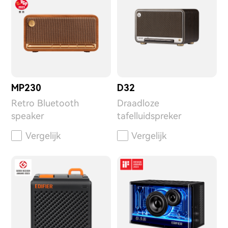
MP230
D32
Retro Bluetooth
Draadloze
speaker
tafelluidspreker
Vergelijk
Vergelijk