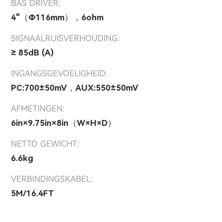
BAS DRIVER:
4"（Φ116mm），6ohm
SIGNAALRUISVERHOUDING:
≥ 85dB (A)
INGANGSGEVOELIGHEID:
PC:700±50mV，AUX:550±50mV
AFMETINGEN:
6in×9.75in×8in（W×H×D）
NETTO GEWICHT:
6.6kg
VERBINDINGSKABEL:
5M/16.4FT