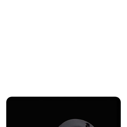
Dome tweeter
Door middel van nieuw ontwikkelde 19mm “Dome”
dome tweeters maakt deze Bluetooth boekenplank
luidsprekers de stilste geluiden klaarhelder en
duidelijk. Met wenselijke dimensies en verbeterde
specificaties komt de “Dome” zijn reputatie tegemoet.
Het leuke geluid zorgt voor rijke tunes en een complete
professionele luisterervaring.