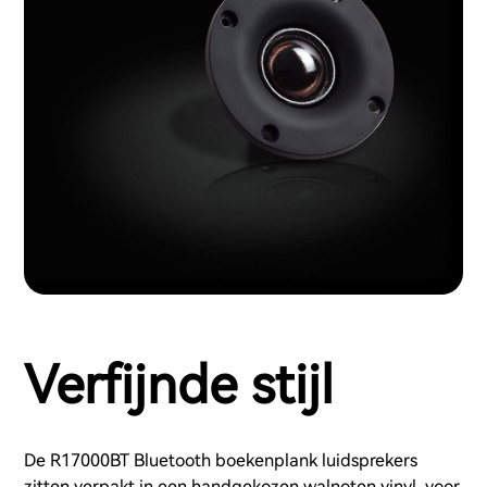
Verfijnde stijl
De R17000BT Bluetooth boekenplank luidsprekers
zitten verpakt in een handgekozen walnoten vinyl, voor