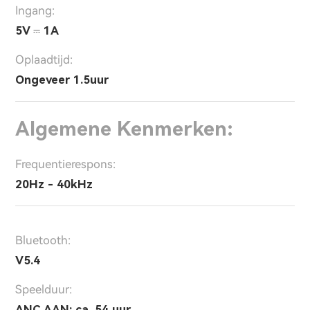
Ingang:
5V ⎓ 1A
Oplaadtijd:
Ongeveer 1.5uur
Algemene Kenmerken:
Frequentierespons:
20Hz - 40kHz
Bluetooth:
V5.4
Speelduur:
ANC AAN: ca. 54 uur