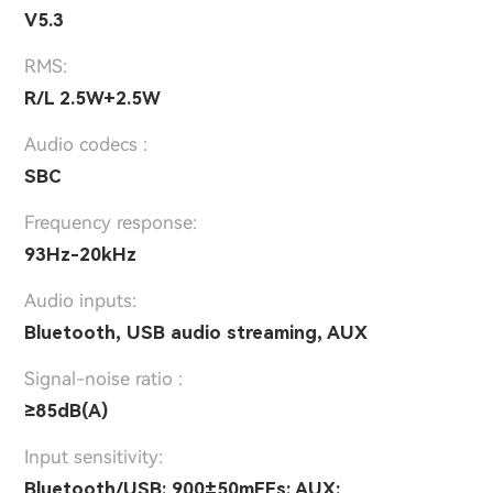
V5.3
RMS:
R/L 2.5W+2.5W
Audio codecs :
SBC
Frequency response:
93Hz-20kHz
Audio inputs:
Bluetooth, USB audio streaming, AUX
Signal-noise ratio :
≥85dB(A)
Input sensitivity:
Bluetooth/USB: 900±50mFFs; AUX: