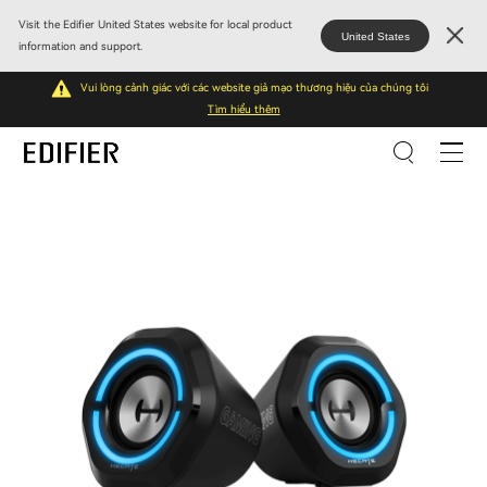
Visit the Edifier United States website for local product
United States
information and support.
Vui lòng cảnh giác với các website giả mạo thương hiệu của chúng tôi
Tìm hiểu thêm