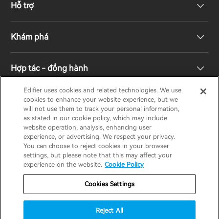
Hỗ trợ
Loa không dây
Khám phá
Loa kệ sách
Hỗ trợ sản phẩm
Hợp tác - đồng hành
Hệ thống truyền hình & rạp hát gia đình
Bảo hành
Giải thưởng thiết kế
Edifier uses cookies and related technologies. We use
cookies to enhance your website experience, but we
Tai nghe không dây đích thực
Liên hệ
Trách nhiệm xã hội
Nhà phân phối khu vực
will not use them to track your personal information,
EDIFIER
AIRPULSE
STAX
HECATE
as stated in our cookie policy, which may include
website operation, analysis, enhancing user
Tai nghe Over-Ear & On-Ear
experience, or advertising. We respect your privacy.
Về Edifier
You can choose to reject cookies in your browser
Vietnam / Tiếng Việt
settings, but please note that this may affect your
experience on the website.
Cookie Policy
Bảo hành
Thông báo về quyền riêng tư
Cookies Settings
Chính sách cookie
Điều khoản sử dụng
Reject All
Chiến lược an ninh
Thông báo quan trọng