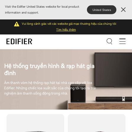
Visit the Edifier United States website for local product
United States
information and support.
Vui lòng cảnh giác với các website giả mạo thương hiệu của chúng tôi
Tìm hiểu thêm
Hệ thống truyền hình & rạp hát gia
đình
Âm thanh vòm hệ thống rạp hát tại nhà cao cấp với loa
Edifier. Những chiếc loa xuất sắc của chúng tôi tạo ra trải
nghiệm âm thanh sống động trong nhà.