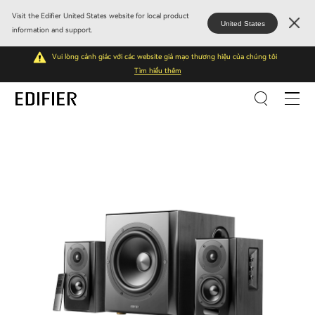
Visit the Edifier United States website for local product
United States
information and support.
Vui lòng cảnh giác với các website giả mạo thương hiệu của chúng tôi
Tìm hiểu thêm