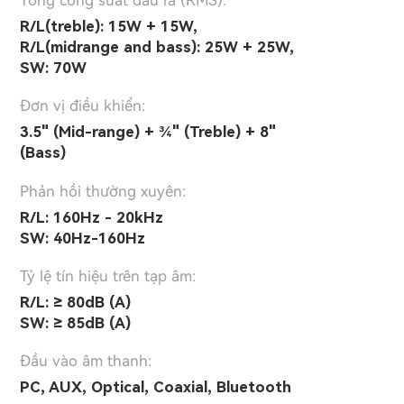
Tổng công suất đầu ra (RMS):
R/L(treble): 15W + 15W,
R/L(midrange and bass): 25W + 25W,
SW: 70W
Đơn vị điều khiển:
3.5" (Mid-range) + ¾" (Treble) + 8"
(Bass)
Phản hồi thường xuyên:
R/L: 160Hz - 20kHz
SW: 40Hz-160Hz
Tỷ lệ tín hiệu trên tạp âm:
R/L: ≥ 80dB (A)
SW: ≥ 85dB (A)
Đầu vào âm thanh:
PC, AUX, Optical, Coaxial, Bluetooth