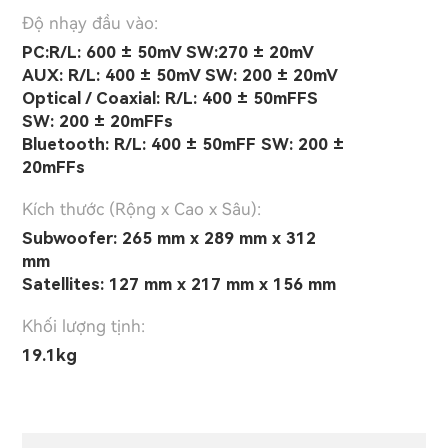
Độ nhạy đầu vào:
PC:R/L: 600 ± 50mV SW:270 ± 20mV
AUX: R/L: 400 ± 50mV SW: 200 ± 20mV
Optical / Coaxial: R/L: 400 ± 50mFFS
SW: 200 ± 20mFFs
Bluetooth: R/L: 400 ± 50mFF SW: 200 ±
20mFFs
Kích thước (Rộng x Cao x Sâu):
Subwoofer: 265 mm x 289 mm x 312
mm
Satellites: 127 mm x 217 mm x 156 mm
Khối lượng tịnh:
19.1kg