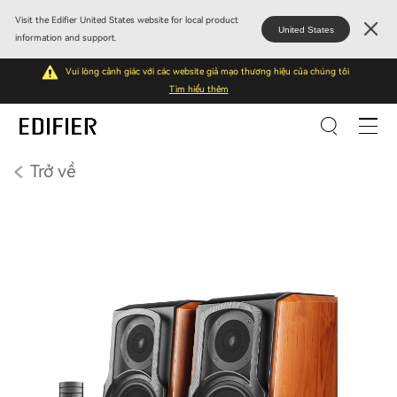
Visit the Edifier United States website for local product
United States
information and support.
Vui lòng cảnh giác với các website giả mạo thương hiệu của chúng tôi
Tìm hiểu thêm
Trở về