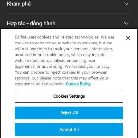
Khám phá
Loa kệ sách
Hỗ trợ sản phẩm
Hợp tác - đồng hành
Hệ thống truyền hình & rạp hát gia đình
Bảo hành
Giải thưởng thiết kế
Edifier uses cookies and related technologies. We use
cookies to enhance your website experience, but we
Tai nghe không dây đích thực
Liên hệ
Trách nhiệm xã hội
Nhà phân phối khu vực
will not use them to track your personal information,
EDIFIER
AIRPULSE
STAX
HECATE
as stated in our cookie policy, which may include
website operation, analysis, enhancing user
Tai nghe Over-Ear & On-Ear
experience, or advertising. We respect your privacy.
Về Edifier
You can choose to reject cookies in your browser
Vietnam / Tiếng Việt
settings, but please note that this may affect your
experience on the website.
Cookie Policy
Bảo hành
Thông báo về quyền riêng tư
Cookies Settings
Chính sách cookie
Điều khoản sử dụng
Reject All
Chiến lược an ninh
Thông báo quan trọng
© 2025 Edifier. All rights reserved.
Accept All