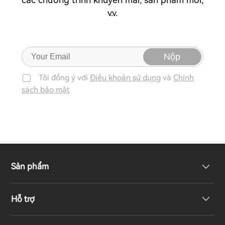
v.v.
Nộp
Tôi đồng ý với
Điều khoản sử dụng
và
Chính
sách bảo mật
Sản phẩm
Hỗ trợ
Loa không dây