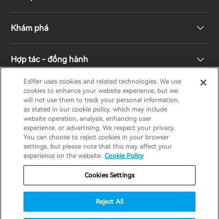
Loa không dây
Khám phá
Loa kệ sách
Hỗ trợ sản phẩm
Hợp tác - đồng hành
Hệ thống truyền hình & rạp hát gia đình
Bảo hành
Giải thưởng thiết kế
Edifier uses cookies and related technologies. We use
cookies to enhance your website experience, but we
Tai nghe không dây đích thực
Liên hệ
Trách nhiệm xã hội
Nhà phân phối khu vực
will not use them to track your personal information,
EDIFIER
AIRPULSE
STAX
HECATE
as stated in our cookie policy, which may include
website operation, analysis, enhancing user
Tai nghe Over-Ear & On-Ear
experience, or advertising. We respect your privacy.
Về Edifier
You can choose to reject cookies in your browser
Vietnam / Tiếng Việt
settings, but please note that this may affect your
experience on the website.
Cookie Policy
Bảo hành
Thông báo về quyền riêng tư
Cookies Settings
Chính sách cookie
Điều khoản sử dụng
Reject All
Chiến lược an ninh
Thông báo quan trọng