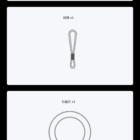
挂绳 x1
引磁片 x1