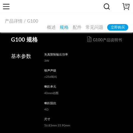
产品详情 / G100
概述
规格
配件
常见问题
立即购买
G100 规格
G100产品说明书
失真限制输出功率
基本参数
3W
噪声声级
≤25dB(A)
喇叭单元
40mm动圈
喇叭阻抗
4Ω
尺寸
56.83mm·35.90mm