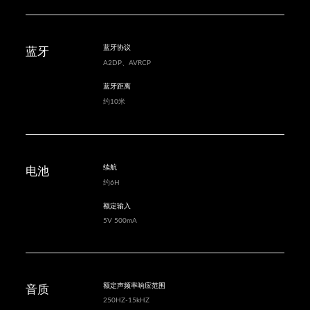
蓝牙协议
蓝牙
A2DP、AVRCP
蓝牙距离
约10米
续航
电池
约6H
额定输入
5V 500mA
额定声频率响应范围
音质
250HZ-15kHZ