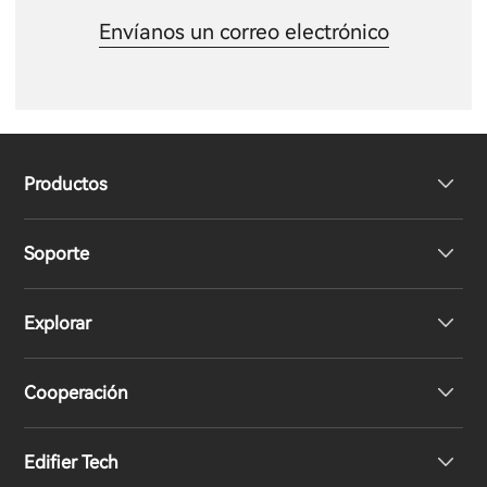
Envíanos un correo electrónico
Productos
Soporte
Auriculares
Explorar
Altavoces
Soporte del producto
Cooperación
Declaración de conformidad de la UE
Nuestra historia
Edifier Tech
Contáctenos
Sala de prensa
Distribuidores regionales