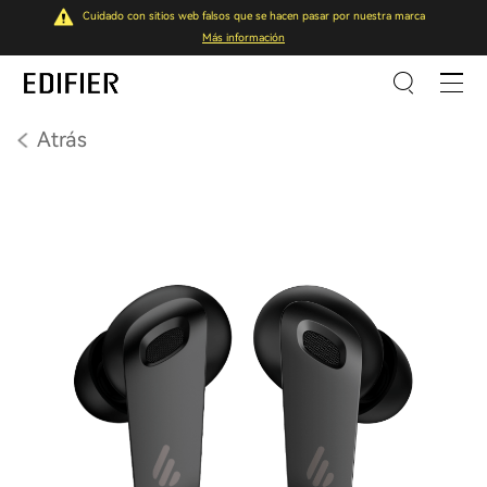
Cuidado con sitios web falsos que se hacen pasar por nuestra marca
Más información
Atrás