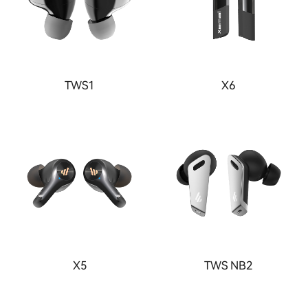
TWS1
X6
X5
TWS NB2