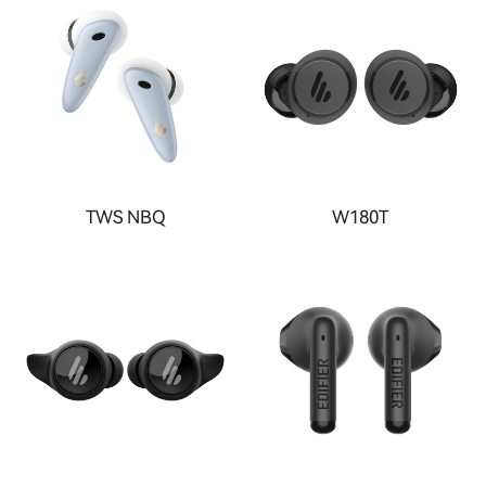
TWS NBQ
W180T