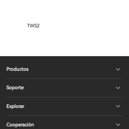
TWS2
Productos
Soporte
Auriculares
Explorar
Altavoces
Soporte del producto
Cooperación