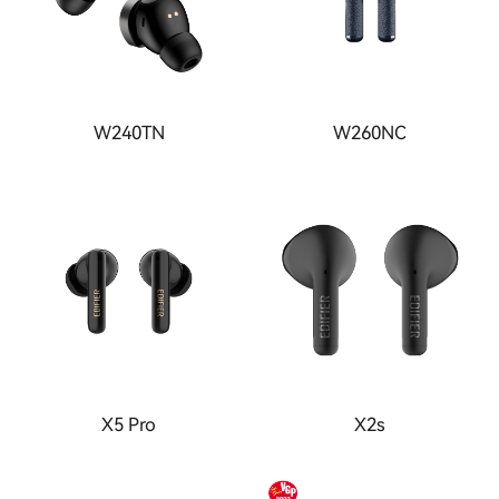
W240TN
W260NC
X5 Pro
X2s