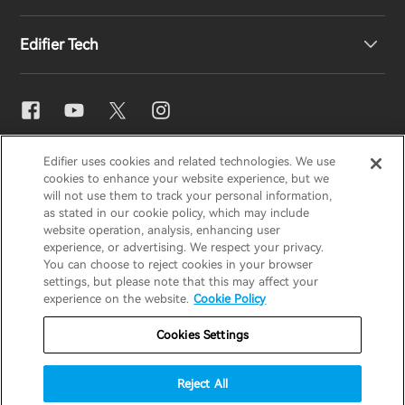
Declaración de conformidad de la UE
Nuestra historia
Edifier Tech
Contáctenos
Sala de prensa
Distribuidores regionales
Conviértase en distribuidor
Ajuste de ecualizador
EDIFIER
AIRPULSE
STAX
HECATE
Edifier uses cookies and related technologies. We use
Snapdragon Sound™
cookies to enhance your website experience, but we
will not use them to track your personal information,
as stated in our cookie policy, which may include
España / Español
Streaming de música
website operation, analysis, enhancing user
experience, or advertising. We respect your privacy.
You can choose to reject cookies in your browser
Aviso de privacidad
Aviso de cookies
settings, but please note that this may affect your
experience on the website.
Cookie Policy
Política de garantía
Términos de uso
Cookies Settings
No vender mi información
Seguridad
Aviso importante
Reject All