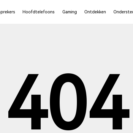
sprekers
Hoofdtelefoons
Gaming
Ontdekken
Onderste
404