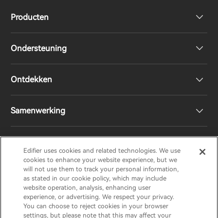
Producten
Ondersteuning
Volledig draadloze oordopjes
Ontdekken
Over-Ear & On-Ear hoofdtelefoon
Product ondersteuning
Samenwerking
Boekenplank luidsprekers
EU-conformiteitsverklaring
Ontwerpprijs
Draadloze luidsprekers
Neem contact met ons op
Sociale verantwoordelijkheden
Regionale distributeurs
Edifier uses cookies and related technologies. We use
EDIFIER
AIRPULSE
STAX
HECATE
cookies to enhance your website experience, but we
will not use them to track your personal information,
as stated in our cookie policy, which may include
Ons verhaal
Word distributeur
website operation, analysis, enhancing user
Netherlands / Nederlands
experience, or advertising. We respect your privacy.
You can choose to reject cookies in your browser
Pers
settings, but please note that this may affect your