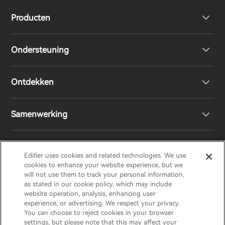
Producten
Ondersteuning
Volledig draadloze oordopjes
Ontdekken
Over-Ear & On-Ear hoofdtelefoon
Product ondersteuning
Samenwerking
Boekenplank luidsprekers
EU-conformiteitsverklaring
Ontwerpprijs
Draadloze luidsprekers
Neem contact met ons op
Sociale verantwoordelijkheden
Regionale distributeurs
Edifier uses cookies and related technologies. We use
EDIFIER
AIRPULSE
STAX
HECATE
cookies to enhance your website experience, but we
will not use them to track your personal information,
as stated in our cookie policy, which may include
Ons verhaal
Word distributeur
website operation, analysis, enhancing user
Netherlands / Nederlands
experience, or advertising. We respect your privacy.
You can choose to reject cookies in your browser
Pers
settings, but please note that this may affect your