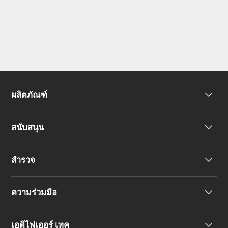
ผลิตภัณฑ์
สนับสนุน
หูฟัง
สำรวจ
ลำโพง
การสนับสนุนผลิตภัณฑ์
ความร่วมมือ
คำประกาศความสอดคล้องของสหภาพยุโรป
เรื่องราวของเรา
เอดิไฟเออร์ เทค