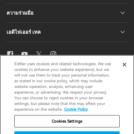
ความร่วมมือ
คำประกาศความสอดคล้องของสหภาพยุโรป
เรื่องราวของเรา
เอดิไฟเออร์ เทค
ติดต่อเรา
ข่าวสาร
ตัวแทนจำหน่ายภูมิภาค
สมัครเป็นตัวแทนจำหน่าย
การตั้งค่าอีคิว
Edifier uses cookies and related technologies. We use
EDIFIER
AIRPULSE
STAX
HECATE
cookies to enhance your website experience, but we
Snapdragon Sound™
will not use them to track your personal information,
as stated in our cookie policy, which may include
website operation, analysis, enhancing user
ประเทศไทย / ไทย
experience, or advertising. We respect your privacy.
การสตรีมเพลง
You can choose to reject cookies in your browser
settings, but please note that this may affect your
ประกาศความเป็นส่วนตัว
ประกาศเกี่ยวกับคุกกี้
experience on the website.
Cookie Policy
นโยบายการรับประกัน
ข้อกำหนดการใช้งาน
Cookies Settings
ห้ามขายข้อมูลของฉัน
ความปลอดภัย