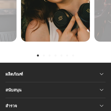
ผลิตภัณฑ์
สนับสนุน
หูฟัง
สำรวจ
ลำโพง
การสนับสนุนผลิตภัณฑ์