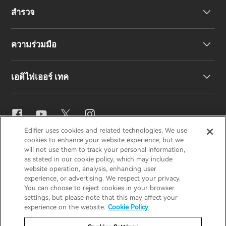
สำรวจ
ลำโพง
การสนับสนุนผลิตภัณฑ์
ความร่วมมือ
คำประกาศความสอดคล้องของสหภาพยุโรป
เรื่องราวของเรา
เอดิไฟเออร์ เทค
ติดต่อเรา
ข่าวสาร
ตัวแทนจำหน่ายภูมิภาค
สมัครเป็นตัวแทนจำหน่าย
การตั้งค่าอีคิว
Edifier uses cookies and related technologies. We use
EDIFIER
AIRPULSE
STAX
HECATE
cookies to enhance your website experience, but we
Snapdragon Sound™
will not use them to track your personal information,
as stated in our cookie policy, which may include
website operation, analysis, enhancing user
ประเทศไทย / ไทย
experience, or advertising. We respect your privacy.
การสตรีมเพลง
You can choose to reject cookies in your browser
settings, but please note that this may affect your
ประกาศความเป็นส่วนตัว
ประกาศเกี่ยวกับคุกกี้
experience on the website.
Cookie Policy
นโยบายการรับประกัน
ข้อกำหนดการใช้งาน