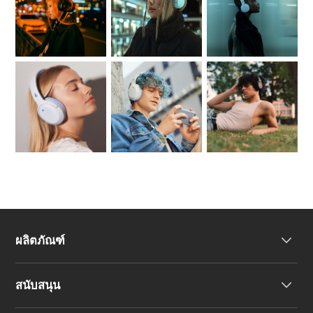
ผลิตภัณฑ์
สนับสนุน
หูฟัง