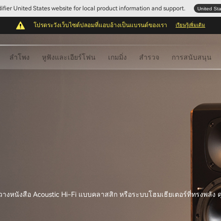
Edifier United States website for local product information and support.
United St
โปรดระวังเว็บไซต์ปลอมที่แอบอ้างเป็นแบรนด์ของเรา
เรียนรู้เพิ่มเติม
ลำโพง
หูฟังและเอียร์โฟน
เกมมิ่ง
สำรวจ
การสนับสนุน
งหนังสือ Acoustic Hi-Fi แบบคลาสสิก หรือระบบโฮมเธียเตอร์ที่ทรงพลัง คุ