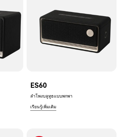
ES60
ลำโพงบลูทูธแบบพกพา
เรียนรู้เพิ่มเติม