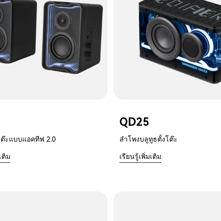
QD25
โต๊ะแบบแอคทีฟ 2.0
ลำโพงบลูทูธตั้งโต๊ะ
มเติม
เรียนรู้เพิ่มเติม