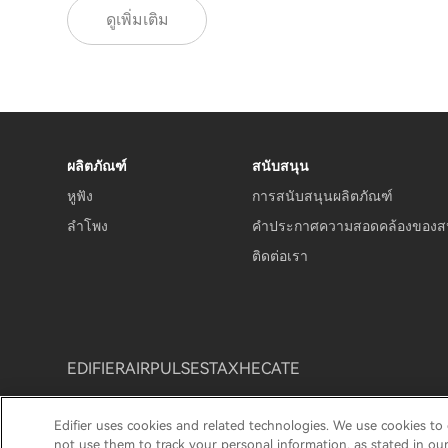
ดูเพิ่มเติม
ผลิตภัณฑ์
สนับสนุน
หูฟัง
การสนับสนุนผลิตภัณฑ์
ลำโพง
คำประกาศความสอดคล้องของส
ติดต่อเรา
EDIFIER
AIRPULSE
STAX
HECATE
Edifier uses cookies and related technologies. We use cookies to
ประกาศเกี่ยวกับคุกกี้
นโยบายการรับประกัน
ประกาศควา
not use them to track your personal information, as stated in ou