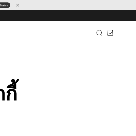
States
กี้