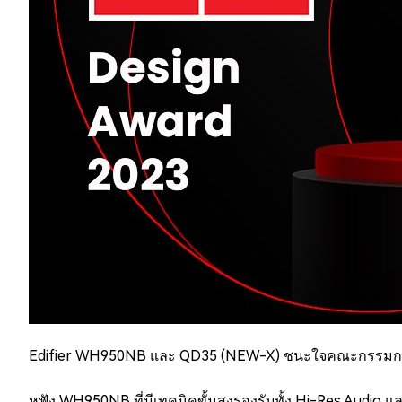
Edifier WH950NB และ QD35 (NEW-X) ชนะใจคณะกรรมการ 133 
หูฟัง WH950NB ที่มีเทคนิคขั้นสูงรองรับทั้ง Hi-Res Audio