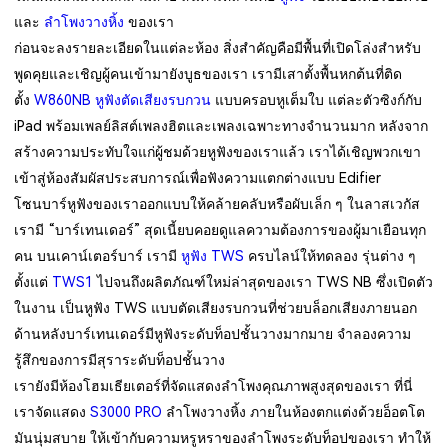
และ
ลำโพงวางหิ้ง
ของเรา
ก่อนจะลงรายละเอียดในแต่ละห้อง สิ่งสำคัญคือมีพื้นที่เปิดโล่งสำหรับ
พูดคุยและเชิญผู้คนเข้ามายังบูธของเรา เรามีเสาตั้งพื้นหกต้นที่ติด
ตั้ง
W860NB หูฟังตัดเสียงรบกวน
แบบครอบหูเต็มใบ แต่ละตัวซิงก์กับ
iPad พร้อมเพลย์ลิสต์เพลงฮิตและเพลงเฉพาะทางจำนวนมาก หลังจาก
สร้างความประทับใจแก่ผู้ชมด้วยหูฟังของเราแล้ว เราได้เชิญพวกเขา
เข้าสู่ห้องสัมผัสประสบการณ์เพื่อฟังความแตกต่างแบบ Edifier
โซนบาร์หูฟังของเราออกแบบให้คล้ายคลับหรือผับเล็ก ๆ ในลาสเวกัส
เรามี “บาร์เทนเดอร์” สุดเนี้ยบคอยดูแลความต้องการของผู้มาเยือนทุก
คน บนเคาน์เตอร์บาร์ เรามี
หูฟัง TWS
ครบไลน์ให้ทดลอง รุ่นต่าง ๆ
ตั้งแต่
TWS1
ไปจนถึงผลิตภัณฑ์ใหม่ล่าสุดของเรา TWS NB ซึ่งเปิดตัว
ในงาน เป็นหูฟัง TWS แบบตัดเสียงรบกวนที่ช่วยบล็อกเสียงภายนอก
ด้านหลังบาร์เทนเดอร์มีหูฟังระดับท็อปชั้นวางมากมาย จำลองความ
รู้สึกของการมีสุราระดับท็อปชั้นวาง
เรายังมีห้องโฮมเธียเตอร์ที่จัดแสดงลำโพงคุณภาพสูงสุดของเรา ที่นี่
เราจัดแสดง
S3000 PRO
ลำโพงวางหิ้ง ภายในห้องตกแต่งด้วยอ็อตโต
มันนุ่มสบาย ให้เข้ากับความหรูหราของลำโพงระดับท็อปของเรา ทำให้