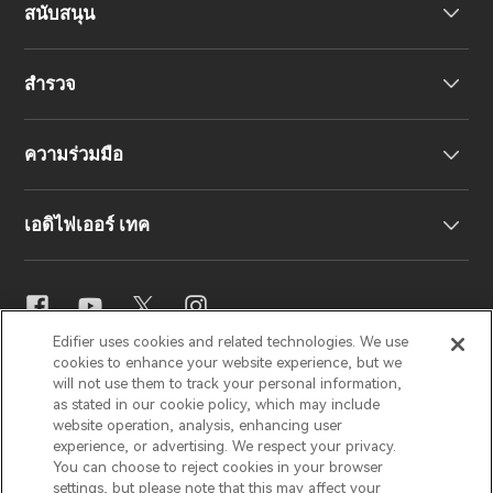
สนับสนุน
หูฟัง
สำรวจ
ลำโพง
การสนับสนุนผลิตภัณฑ์
ความร่วมมือ
คำประกาศความสอดคล้องของสหภาพยุโรป
เรื่องราวของเรา
เอดิไฟเออร์ เทค
ติดต่อเรา
ข่าวสาร
ตัวแทนจำหน่ายภูมิภาค
สมัครเป็นตัวแทนจำหน่าย
การตั้งค่าอีคิว
Edifier uses cookies and related technologies. We use
EDIFIER
AIRPULSE
STAX
HECATE
cookies to enhance your website experience, but we
Snapdragon Sound™
will not use them to track your personal information,
as stated in our cookie policy, which may include
website operation, analysis, enhancing user
ประเทศไทย / ไทย
experience, or advertising. We respect your privacy.
การสตรีมเพลง
You can choose to reject cookies in your browser
settings, but please note that this may affect your