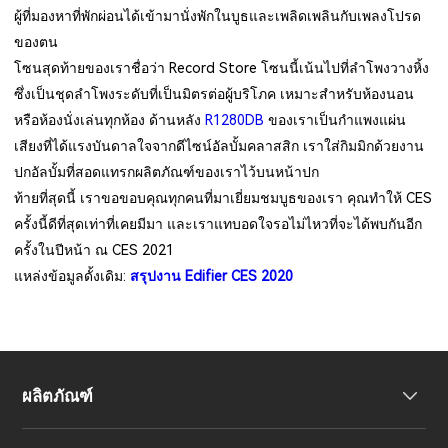
ผู้ที่มองหาที่พักผ่อนได้เข้ามานั่งพักในบูธและเพลิดเพลินกับเพลงโปรด
ของตน
โซนสุดท้ายของเราชื่อว่า Record Store โซนนี้เน้นไปที่ลำโพงวางหิ้ง
ซึ่งเป็นชุดลำโพงระดับที่เป็นมิตรต่อผู้บริโภค เหมาะสำหรับห้องนอน
หรือห้องนั่งเล่นทุกห้อง ด้านหลัง
R1280DB
ของเราเป็นกำแพงแผ่น
เสียงที่ได้แรงบันดาลใจจากดีไซน์อัลบั้มคลาสสิก เราใส่กิมมิกด้วยงาน
ปกอัลบั้มที่สอดแทรกผลิตภัณฑ์ของเราไว้บนหน้าปก
ท้ายที่สุดนี้ เราขอขอบคุณทุกคนที่มาเยี่ยมชมบูธของเรา คุณทำให้ CES
ครั้งนี้ดีที่สุดเท่าที่เคยมีมา และเราแทบอดใจรอไม่ไหวที่จะได้พบกันอีก
ครั้งในปีหน้า ณ CES 2021
แหล่งข้อมูลดั้งเดิม:
สรุปงาน Edifier CES 2020
ผลิตภัณฑ์