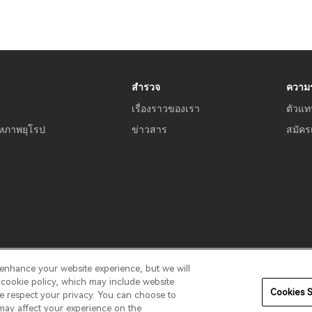
สำรวจ
ความร
เรื่องราวของเรา
ตัวแท
หภาพยุโรป
ข่าวสาร
สมัคร
 enhance your website experience, but we will
การรับประกัน
ข้อกำหนดการใช้งาน
ห้ามขายข้อมูลของฉัน
คว
r cookie policy, which may include website
Cookies S
We respect your privacy. You can choose to
s may affect your experience on the