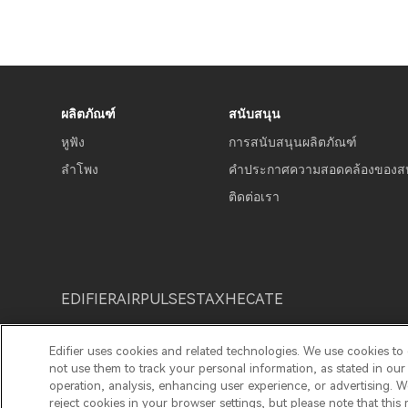
ผลิตภัณฑ์
สนับสนุน
หูฟัง
การสนับสนุนผลิตภัณฑ์
ลำโพง
คำประกาศความสอดคล้องของส
ติดต่อเรา
EDIFIER
AIRPULSE
STAX
HECATE
Edifier uses cookies and related technologies. We use cookies to
ประกาศความเป็นส่วนตัว
ประกาศเกี่ยวกับคุกกี้
นโยบาย
not use them to track your personal information, as stated in ou
operation, analysis, enhancing user experience, or advertising. 
© 2026 Edifier. All rights reserved.
reject cookies in your browser settings, but please note that thi