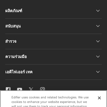
ผลิตภัณฑ์
สนับสนุน
หูฟัง
สำรวจ
ลำโพง
การสนับสนุนผลิตภัณฑ์
ความร่วมมือ
คำประกาศความสอดคล้องของสหภาพยุโรป
เรื่องราวของเรา
เอดิไฟเออร์ เทค
ติดต่อเรา
ข่าวสาร
ตัวแทนจำหน่ายภูมิภาค
สมัครเป็นตัวแทนจำหน่าย
การตั้งค่าอีคิว
Edifier uses cookies and related technologies. We use
EDIFIER
AIRPULSE
STAX
HECATE
cookies to enhance your website experience, but we
Snapdragon Sound™
will not use them to track your personal information,