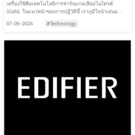
เครื่องใช้คือเทคโนโลยีการชาร์จแกลเลียมไนไตรด์
(GaN). ในแนวหน้าของการปฏิวัตินี้ เราภูมิใจนำเสนอ
มอนิเตอร์แบบแอคทีฟสำหรับเดสก์ท็อปและลำโพงบลูทูธ
07-05-2024
#Technology
สำหรับตั้งโต๊ะของเราที่มาพร้อมกับที่ชาร์จ GaN.