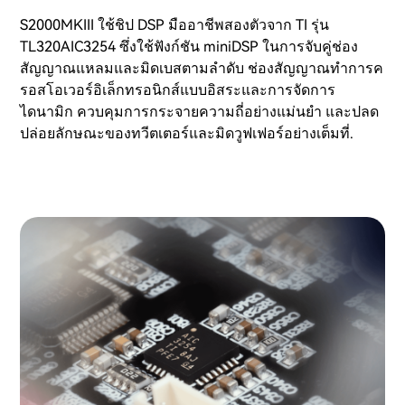
S2000MKIII ใช้ชิป DSP มืออาชีพสองตัวจาก TI รุ่น
TL320AIC3254 ซึ่งใช้ฟังก์ชัน miniDSP ในการจับคู่ช่อง
สัญญาณแหลมและมิดเบสตามลำดับ ช่องสัญญาณทำการค
รอสโอเวอร์อิเล็กทรอนิกส์แบบอิสระและการจัดการ
ไดนามิก ควบคุมการกระจายความถี่อย่างแม่นยำ และปลด
ปล่อยลักษณะของทวีตเตอร์และมิดวูฟเฟอร์อย่างเต็มที่.