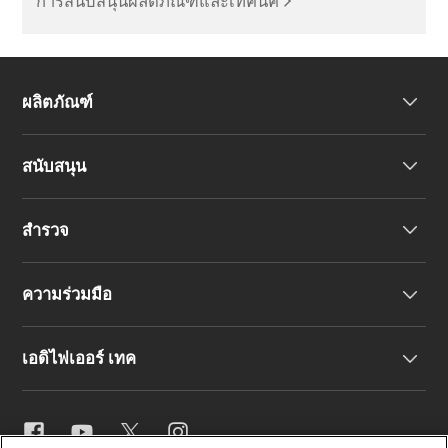
การสนับสนุนผลิตภัณฑ์และเทคนิค
ผลิตภัณฑ์
สนับสนุน
หูฟัง
สำรวจ
ลำโพง
การสนับสนุนผลิตภัณฑ์
ความร่วมมือ
คำประกาศความสอดคล้องของสหภาพยุโรป
เรื่องราวของเรา
เอดิไฟเออร์ เทค
ติดต่อเรา
ข่าวสาร
ตัวแทนจำหน่ายภูมิภาค
สมัครเป็นตัวแทนจำหน่าย
การตั้งค่าอีคิว