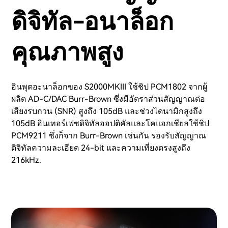
ดิจิทัล-อนาล็อก
คุณภาพสูง
อินพุตอะนาล็อกของ S2000MKIII ใช้ชิป PCM1802 จากผู้
ผลิต AD-C/DAC Burr-Brown ซึ่งมีอัตราส่วนสัญญาณต่อ
เสียงรบกวน (SNR) สูงถึง 105dB และช่วงไดนามิกสูงถึง
105dB อินเทอร์เฟซดิจิทัลออปติคัลและโคแอกเชียลใช้ชิป
PCM9211 ซึ่งก็จาก Burr-Brown เช่นกัน รองรับสัญญาณ
ดิจิทัลความละเอียด 24-bit และความเที่ยงตรงสูงถึง
216kHz.