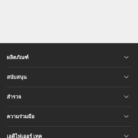
ผลิตภัณฑ์
สนับสนุน
หูฟัง
สำรวจ
ลำโพง
การสนับสนุนผลิตภัณฑ์
ความร่วมมือ
คำประกาศความสอดคล้องของสหภาพยุโรป
เรื่องราวของเรา
เอดิไฟเออร์ เทค