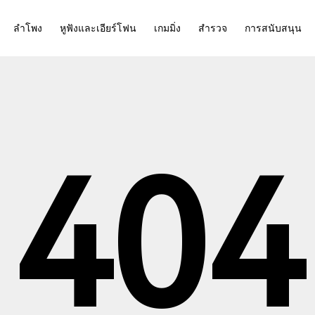
ลำโพง
หูฟังและเอียร์โฟน
เกมมิ่ง
สำรวจ
การสนับสนุน
404