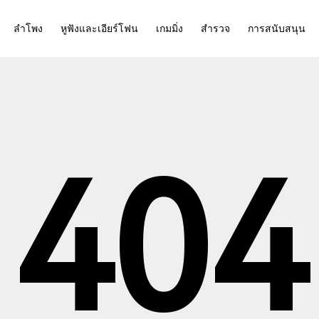
ลำโพง
หูฟังและเอียร์โฟน
เกมมิ่ง
สำรวจ
การสนับสนุน
404