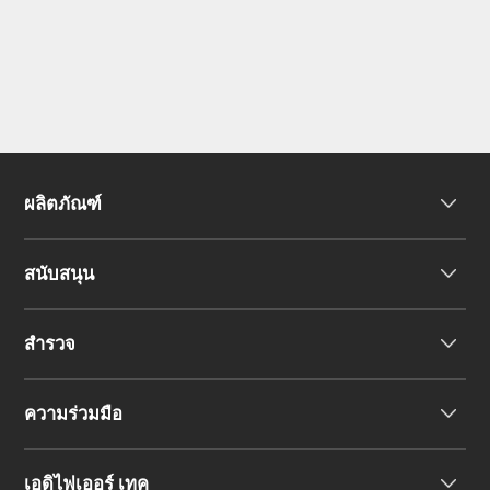
ผลิตภัณฑ์
สนับสนุน
หูฟัง
สำรวจ
ลำโพง
การสนับสนุนผลิตภัณฑ์
ความร่วมมือ
คำประกาศความสอดคล้องของสหภาพยุโรป
เรื่องราวของเรา
เอดิไฟเออร์ เทค