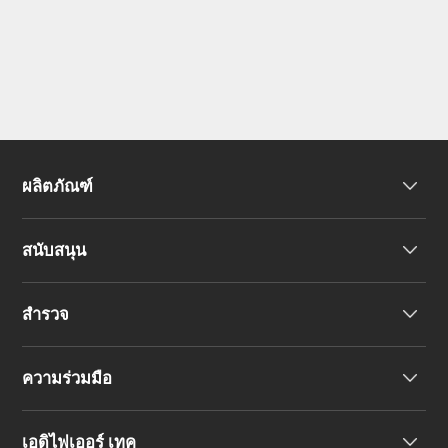
ผลิตภัณฑ์
สนับสนุน
หูฟัง
สำรวจ
ลำโพง
การสนับสนุนผลิตภัณฑ์
ความร่วมมือ
คำประกาศความสอดคล้องของสหภาพยุโรป
เรื่องราวของเรา
เอดิไฟเออร์ เทค