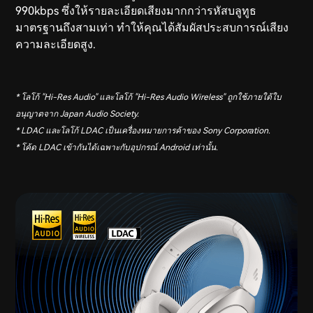
990kbps ซึ่งให้รายละเอียดเสียงมากกว่ารหัสบลูทูธ
มาตรฐานถึงสามเท่า ทำให้คุณได้สัมผัสประสบการณ์เสียง
ความละเอียดสูง.
* โลโก้ "Hi-Res Audio" และโลโก้ "Hi-Res Audio Wireless" ถูกใช้ภายใต้ใบ
อนุญาตจาก Japan Audio Society.
* LDAC และโลโก้ LDAC เป็นเครื่องหมายการค้าของ Sony Corporation.
* โค้ด LDAC เข้ากันได้เฉพาะกับอุปกรณ์ Android เท่านั้น.