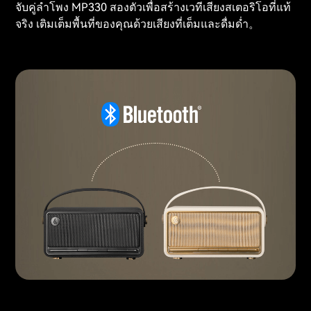
จับคู่ลำโพง MP330 สองตัวเพื่อสร้างเวทีเสียงสเตอริโอที่แท้
จริง เติมเต็มพื้นที่ของคุณด้วยเสียงที่เต็มและดื่มด่ำ。