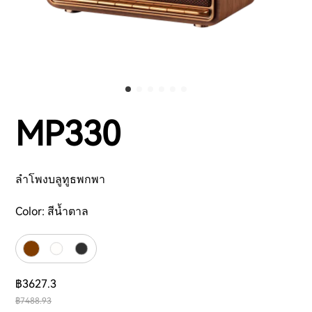
MP330
ลำโพงบลูทูธพกพา
Color:
สีน้ำตาล
฿3627.3
฿7488.93