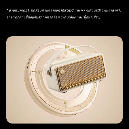
* อายุแบตเตอรี่: ทดสอบด้วยการถอดรหัส SBC และความดัง 50% ระยะเวลาจริง
อาจแตกต่างขึ้นอยู่กับสภาพแวดล้อม ระดับเสียง และเนื้อหาเสียง。