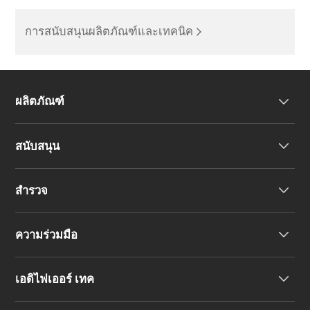
การสนับสนุนผลิตภัณฑ์และเทคนิค
ผลิตภัณฑ์
สนับสนุน
หูฟัง
สำรวจ
ลำโพง
การสนับสนุนผลิตภัณฑ์
ความร่วมมือ
คำประกาศความสอดคล้องของสหภาพยุโรป
เรื่องราวของเรา
เอดิไฟเออร์ เทค
ติดต่อเรา
ข่าวสาร
ตัวแทนจำหน่ายภูมิภาค