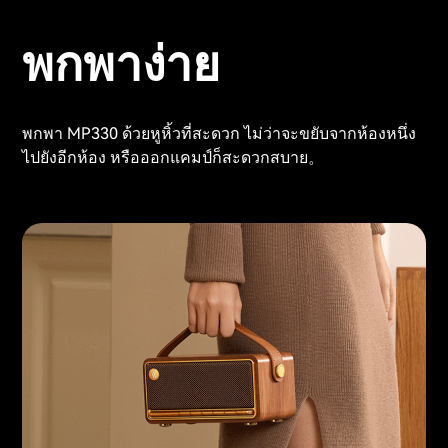
พกพาง่าย
พกพา MP330 ด้วยหูหิ้วที่สะดวก ไม่ว่าจะขยับจากห้องหนึ่ง
ไปยังอีกห้อง หรือออกแคมป์ก็สะดวกสบาย。