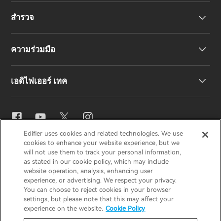
สำรวจ
ลำโพง
การสนับสนุนผลิตภัณฑ์
ความร่วมมือ
คำประกาศความสอดคล้องของสหภาพยุโรป
เรื่องราวของเรา
เอดิไฟเออร์ เทค
ติดต่อเรา
ข่าวสาร
ตัวแทนจำหน่ายภูมิภาค
สมัครเป็นตัวแทนจำหน่าย
การตั้งค่าอีคิว
Edifier uses cookies and related technologies. We use
EDIFIER
AIRPULSE
STAX
HECATE
cookies to enhance your website experience, but we
Snapdragon Sound™
will not use them to track your personal information,
as stated in our cookie policy, which may include
website operation, analysis, enhancing user
ประเทศไทย / ไทย
experience, or advertising. We respect your privacy.
การสตรีมเพลง
You can choose to reject cookies in your browser
settings, but please note that this may affect your
ประกาศความเป็นส่วนตัว
ประกาศเกี่ยวกับคุกกี้
experience on the website.
Cookie Policy