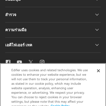
หูฟัง
สำรวจ
ลำโพง
การสนับสนุนผลิตภัณฑ์
ความร่วมมือ
คำประกาศความสอดคล้องของสหภาพยุโรป
เรื่องราวของเรา
เอดิไฟเออร์ เทค
ติดต่อเรา
ข่าวสาร
ตัวแทนจำหน่ายภูมิภาค
สมัครเป็นตัวแทนจำหน่าย
การตั้งค่าอีคิว
Edifier uses cookies and related technologies. We use
EDIFIER
AIRPULSE
STAX
HECATE
cookies to enhance your website experience, but we
Snapdragon Sound™
will not use them to track your personal information,
as stated in our cookie policy, which may include
website operation, analysis, enhancing user
ประเทศไทย / ไทย
experience, or advertising. We respect your privacy.
การสตรีมเพลง
You can choose to reject cookies in your browser
settings, but please note that this may affect your
ประกาศความเป็นส่วนตัว
ประกาศเกี่ยวกับคุกกี้