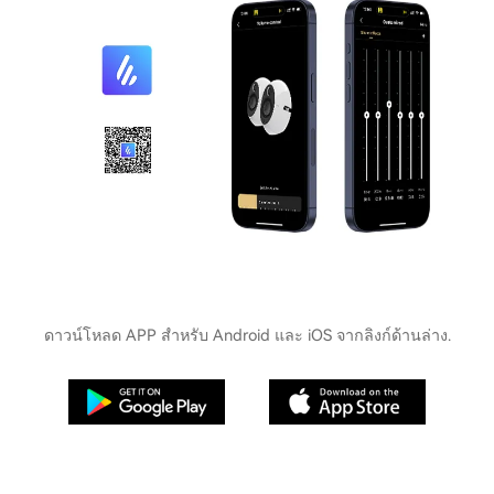
ดาวน์โหลด APP สำหรับ Android และ iOS จากลิงก์ด้านล่าง.