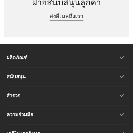
ฝ่ายสนับสนุนลูกค้า
ส่งอีเมลถึงเรา
ผลิตภัณฑ์
สนับสนุน
หูฟัง
สำรวจ
ลำโพง
การสนับสนุนผลิตภัณฑ์
ความร่วมมือ
คำประกาศความสอดคล้องของสหภาพยุโรป
เรื่องราวของเรา