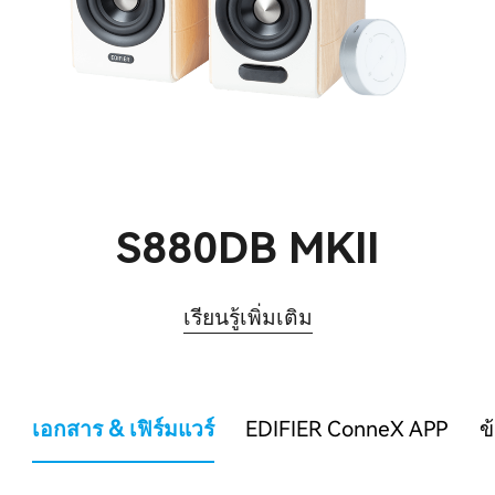
S880DB MKII
เรียนรู้เพิ่มเติม
เอกสาร & เฟิร์มแวร์
EDIFIER ConneX APP
ข