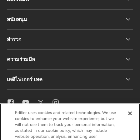
สนับสนุน
หูฟัง
สำรวจ
ลำโพง
การสนับสนุนผลิตภัณฑ์
ความร่วมมือ
คำประกาศความสอดคล้องของสหภาพยุโรป
เรื่องราวของเรา
เอดิไฟเออร์ เทค
ติดต่อเรา
ข่าวสาร
ตัวแทนจำหน่ายภูมิภาค
สมัครเป็นตัวแทนจำหน่าย
การตั้งค่าอีคิว
Edifier uses cookies and related technologies. We use
EDIFIER
AIRPULSE
STAX
HECATE
cookies to enhance your website experience, but we
Snapdragon Sound™
will not use them to track your personal information,
as stated in our cookie policy, which may include
website operation, analysis, enhancing user