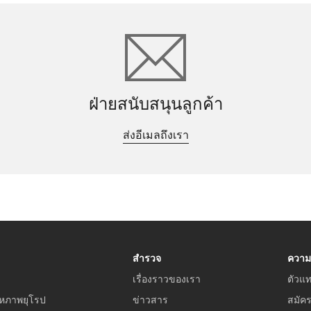
ฝ่ายสนับสนุนลูกค้า
ส่งอีเมลถึงเรา
สำรวจ
ความ
เรื่องราวของเรา
ตัวแ
หภาพยุโรป
ข่าวสาร
สมัค