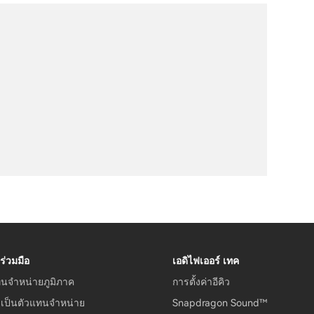
ร่วมมือ
เอดิไฟเออร์ เทค
ทนจำหน่ายภูมิภาค
การตั้งค่าอีคิว
รเป็นตัวแทนจำหน่าย
Snapdragon Sound™