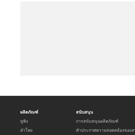
ผลิตภัณฑ์
สนับสนุน
หูฟัง
การสนับสนุนผลิตภัณฑ์
ลำโพง
คำประกาศความสอดคล้องของส