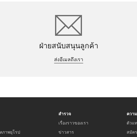
ฝ่ายสนับสนุนลูกค้า
ส่งอีเมลถึงเรา
สำรวจ
ความ
เรื่องราวของเรา
ตัวแ
หภาพยุโรป
ข่าวสาร
สมัค