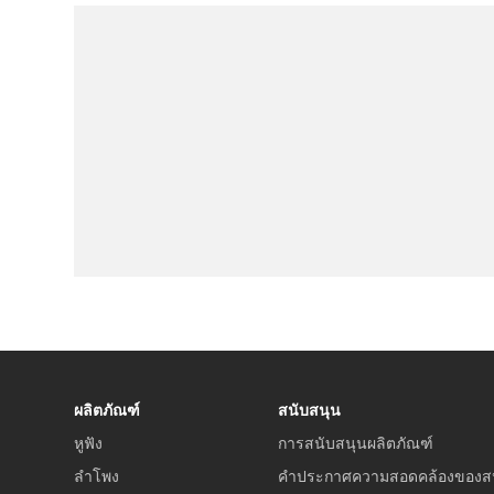
ผลิตภัณฑ์
สนับสนุน
หูฟัง
การสนับสนุนผลิตภัณฑ์
ลำโพง
คำประกาศความสอดคล้องของส