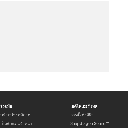
ร่วมมือ
เอดิไฟเออร์ เทค
ทนจำหน่ายภูมิภาค
การตั้งค่าอีคิว
รเป็นตัวแทนจำหน่าย
Snapdragon Sound™