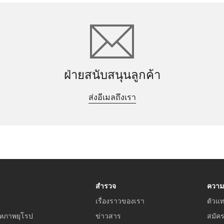
ฝ่ายสนับสนุนลูกค้า
ส่งอีเมลถึงเรา
สำรวจ
ความ
เรื่องราวของเรา
ตัวแ
หภาพยุโรป
ข่าวสาร
สมัค