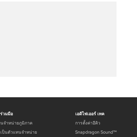
ร่วมมือ
เอดิไฟเออร์ เทค
ทนจำหน่ายภูมิภาค
การตั้งค่าอีคิว
รเป็นตัวแทนจำหน่าย
Snapdragon Sound™