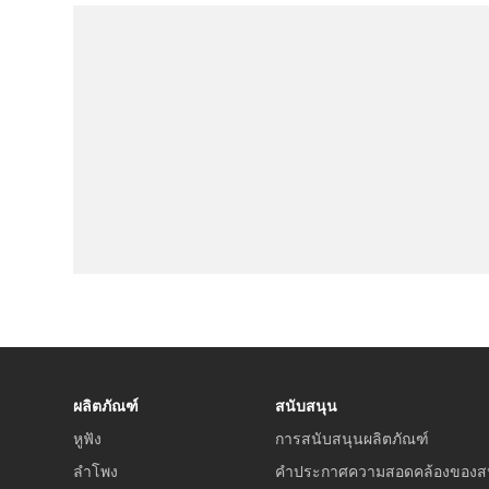
ผลิตภัณฑ์
สนับสนุน
หูฟัง
การสนับสนุนผลิตภัณฑ์
ลำโพง
คำประกาศความสอดคล้องของส