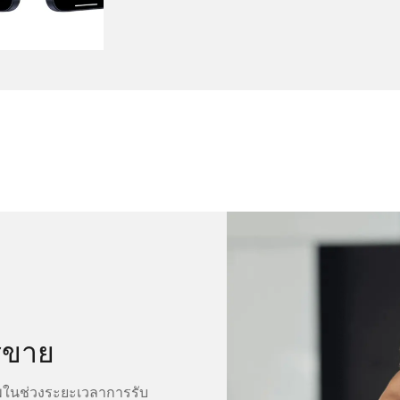
รขาย
พในช่วงระยะเวลาการรับ