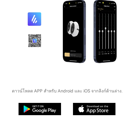
ดาวน์โหลด APP สำหรับ Android และ iOS จากลิงก์ด้านล่าง.