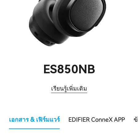
ES850NB
เรียนรู้เพิ่มเติม
เอกสาร & เฟิร์มแวร์
EDIFIER ConneX APP
ข