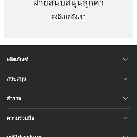
ฝ่ายสนับสนุนลูกค้า
ส่งอีเมลถึงเรา
ผลิตภัณฑ์
สนับสนุน
หูฟัง
สำรวจ
ลำโพง
การสนับสนุนผลิตภัณฑ์
ความร่วมมือ
คำประกาศความสอดคล้องของสหภาพยุโรป
เรื่องราวของเรา