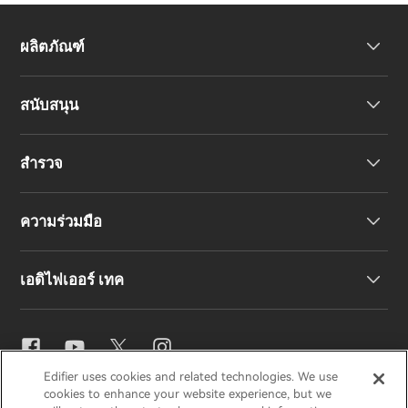
ผลิตภัณฑ์
สนับสนุน
หูฟัง
สำรวจ
ลำโพง
การสนับสนุนผลิตภัณฑ์
ความร่วมมือ
คำประกาศความสอดคล้องของสหภาพยุโรป
เรื่องราวของเรา
เอดิไฟเออร์ เทค
ติดต่อเรา
ข่าวสาร
ตัวแทนจำหน่ายภูมิภาค
สมัครเป็นตัวแทนจำหน่าย
การตั้งค่าอีคิว
Edifier uses cookies and related technologies. We use
EDIFIER
AIRPULSE
STAX
HECATE
cookies to enhance your website experience, but we